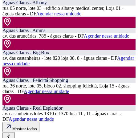
Águas Claras - Albany
rua 05 norte, lote 03 - edifício albany medical center, Loja 01 -
águas claras - DF
Agendar nessa unidade
Águas Claras - Amma
av. das araucárias, 785 - águas claras - DF
Agendar nessa unidade
Águas Claras - Big Box
av. das castanheiras - lote 820 loja 08, 8 - águas claras - DF
Agendar
nessa unidade
Águas Claras - Felicittá Shopping
rua 36 norte, lote 05, bloco 02, shopping felicittà, Loja 15 - águas
claras - DF
Agendar nessa unidade
Águas Claras - Real Esplendor
av. castanheiras lotes 1310 e 1370 loja 11 , 11 - águas claras -
DF
Agendar nessa unidade
Mostrar todas