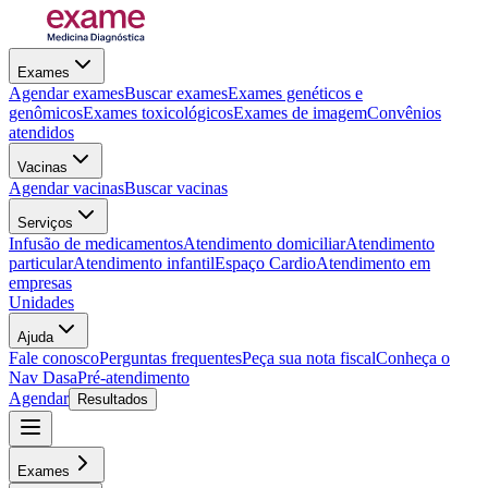
Exames
Agendar exames
Buscar exames
Exames genéticos e
genômicos
Exames toxicológicos
Exames de imagem
Convênios
atendidos
Vacinas
Agendar vacinas
Buscar vacinas
Serviços
Infusão de medicamentos
Atendimento domiciliar
Atendimento
particular
Atendimento infantil
Espaço Cardio
Atendimento em
empresas
Unidades
Ajuda
Fale conosco
Perguntas frequentes
Peça sua nota fiscal
Conheça o
Nav Dasa
Pré-atendimento
Agendar
Resultados
Exames