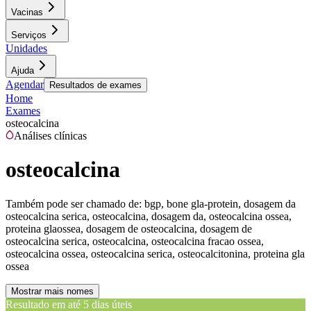
Vacinas
Serviços
Unidades
Ajuda
Agendar
Resultados de exames
Home
Exames
osteocalcina
Análises clínicas
osteocalcina
Também pode ser chamado de:
bgp, bone gla-protein, dosagem da
osteocalcina serica, osteocalcina, dosagem da, osteocalcina ossea,
proteina glaossea, dosagem de osteocalcina, dosagem de
osteocalcina serica, osteocalcina, osteocalcina fracao ossea,
osteocalcina ossea, osteocalcina serica, osteocalcitonina, proteina gla
ossea
Mostrar mais nomes
Resultado em até
5 dias úteis