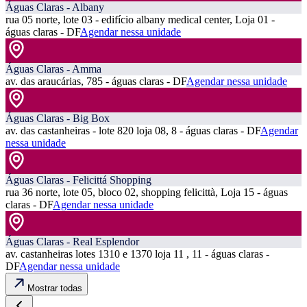
Águas Claras - Albany
rua 05 norte, lote 03 - edifício albany medical center, Loja 01 -
águas claras - DF
Agendar nessa unidade
Águas Claras - Amma
av. das araucárias, 785 - águas claras - DF
Agendar nessa unidade
Águas Claras - Big Box
av. das castanheiras - lote 820 loja 08, 8 - águas claras - DF
Agendar
nessa unidade
Águas Claras - Felicittá Shopping
rua 36 norte, lote 05, bloco 02, shopping felicittà, Loja 15 - águas
claras - DF
Agendar nessa unidade
Águas Claras - Real Esplendor
av. castanheiras lotes 1310 e 1370 loja 11 , 11 - águas claras -
DF
Agendar nessa unidade
Mostrar todas