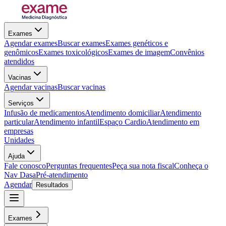
Exames
Agendar exames
Buscar exames
Exames genéticos e
genômicos
Exames toxicológicos
Exames de imagem
Convênios
atendidos
Vacinas
Agendar vacinas
Buscar vacinas
Serviços
Infusão de medicamentos
Atendimento domiciliar
Atendimento
particular
Atendimento infantil
Espaço Cardio
Atendimento em
empresas
Unidades
Ajuda
Fale conosco
Perguntas frequentes
Peça sua nota fiscal
Conheça o
Nav Dasa
Pré-atendimento
Agendar
Resultados
Exames