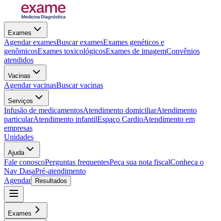
Exames
Agendar exames
Buscar exames
Exames genéticos e
genômicos
Exames toxicológicos
Exames de imagem
Convênios
atendidos
Vacinas
Agendar vacinas
Buscar vacinas
Serviços
Infusão de medicamentos
Atendimento domiciliar
Atendimento
particular
Atendimento infantil
Espaço Cardio
Atendimento em
empresas
Unidades
Ajuda
Fale conosco
Perguntas frequentes
Peça sua nota fiscal
Conheça o
Nav Dasa
Pré-atendimento
Agendar
Resultados
Exames