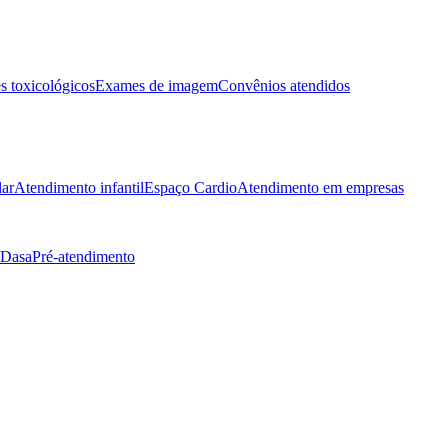
 toxicológicos
Exames de imagem
Convênios atendidos
lar
Atendimento infantil
Espaço Cardio
Atendimento em empresas
 Dasa
Pré-atendimento