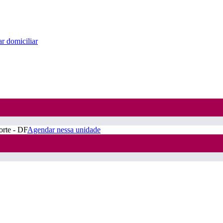
r domiciliar
orte - DF
Agendar nessa unidade