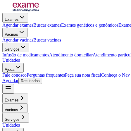
Exames
Agendar exames
Buscar exames
Exames genéticos e genômicos
Exames
Vacinas
Agendar vacinas
Buscar vacinas
Serviços
Infusão de medicamentos
Atendimento domiciliar
Atendimento particu
Unidades
Ajuda
Fale conosco
Perguntas frequentes
Peça sua nota fiscal
Conheça o Nav
Agendar
Resultados
Exames
Vacinas
Serviços
Unidades