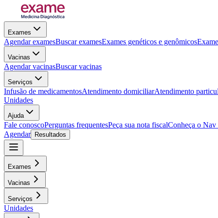
Exames
Agendar exames
Buscar exames
Exames genéticos e genômicos
Exames
Vacinas
Agendar vacinas
Buscar vacinas
Serviços
Infusão de medicamentos
Atendimento domiciliar
Atendimento particu
Unidades
Ajuda
Fale conosco
Perguntas frequentes
Peça sua nota fiscal
Conheça o Nav
Agendar
Resultados
Exames
Vacinas
Serviços
Unidades