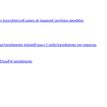
 toxicológicos
Exames de imagem
Convênios atendidos
lar
Atendimento infantil
Espaço Cardio
Atendimento em empresas
 Dasa
Pré-atendimento