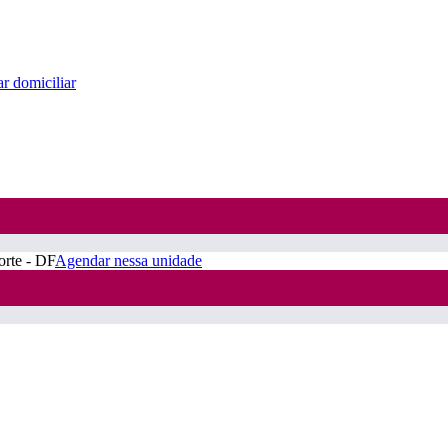
r domiciliar
orte - DF
Agendar nessa unidade