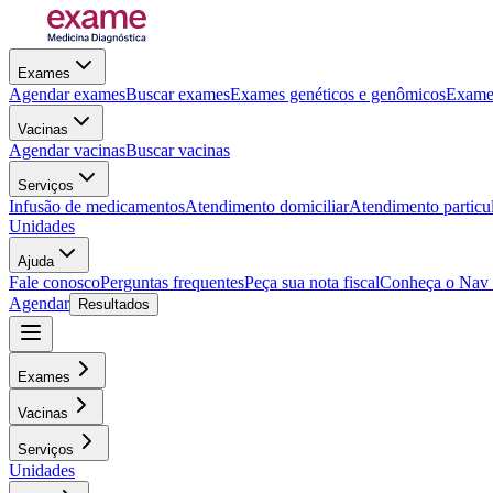
Exames
Agendar exames
Buscar exames
Exames genéticos e genômicos
Exames
Vacinas
Agendar vacinas
Buscar vacinas
Serviços
Infusão de medicamentos
Atendimento domiciliar
Atendimento particu
Unidades
Ajuda
Fale conosco
Perguntas frequentes
Peça sua nota fiscal
Conheça o Nav
Agendar
Resultados
Exames
Vacinas
Serviços
Unidades