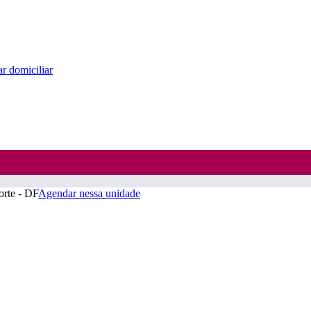
r domiciliar
orte - DF
Agendar nessa unidade