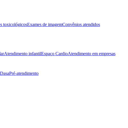
 toxicológicos
Exames de imagem
Convênios atendidos
lar
Atendimento infantil
Espaço Cardio
Atendimento em empresas
 Dasa
Pré-atendimento