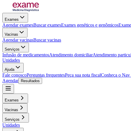
Exames
Agendar exames
Buscar exames
Exames genéticos e genômicos
Exames
Vacinas
Agendar vacinas
Buscar vacinas
Serviços
Infusão de medicamentos
Atendimento domiciliar
Atendimento particu
Unidades
Ajuda
Fale conosco
Perguntas frequentes
Peça sua nota fiscal
Conheça o Nav
Agendar
Resultados
Exames
Vacinas
Serviços
Unidades