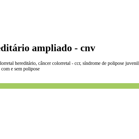
editário ampliado - cnv
lorretal hereditário, câncer colorretal - ccr, síndrome de polipose juveni
io com e sem polipose