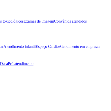
 toxicológicos
Exames de imagem
Convênios atendidos
lar
Atendimento infantil
Espaço Cardio
Atendimento em empresas
 Dasa
Pré-atendimento