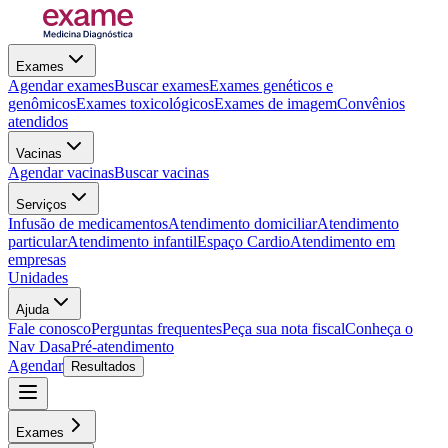
Exames
Agendar exames
Buscar exames
Exames genéticos e
genômicos
Exames toxicológicos
Exames de imagem
Convênios
atendidos
Vacinas
Agendar vacinas
Buscar vacinas
Serviços
Infusão de medicamentos
Atendimento domiciliar
Atendimento
particular
Atendimento infantil
Espaço Cardio
Atendimento em
empresas
Unidades
Ajuda
Fale conosco
Perguntas frequentes
Peça sua nota fiscal
Conheça o
Nav Dasa
Pré-atendimento
Agendar
Resultados
Exames