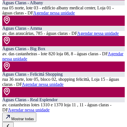
Águas Claras - Albany
rua 05 norte, lote 03 - edifício albany medical center, Loja 01 -
águas claras - DF
Agendar nessa unidade
Águas Claras - Amma
av. das araucárias, 785 - águas claras - DF
Agendar nessa unidade
Águas Claras - Big Box
av. das castanheiras - lote 820 loja 08, 8 - águas claras - DF
Agendar
nessa unidade
Águas Claras - Felicittá Shopping
rua 36 norte, lote 05, bloco 02, shopping felicittà, Loja 15 - águas
claras - DF
Agendar nessa unidade
Águas Claras - Real Esplendor
av. castanheiras lotes 1310 e 1370 loja 11 , 11 - águas claras -
DF
Agendar nessa unidade
Mostrar todas