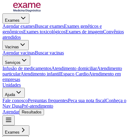
Exames
Agendar exames
Buscar exames
Exames genéticos e
genômicos
Exames toxicológicos
Exames de imagem
Convênios
atendidos
Vacinas
Agendar vacinas
Buscar vacinas
Serviços
Infusão de medicamentos
Atendimento domiciliar
Atendimento
particular
Atendimento infantil
Espaço Cardio
Atendimento em
empresas
Unidades
Ajuda
Fale conosco
Perguntas frequentes
Peça sua nota fiscal
Conheça o
Nav Dasa
Pré-atendimento
Agendar
Resultados
Exames