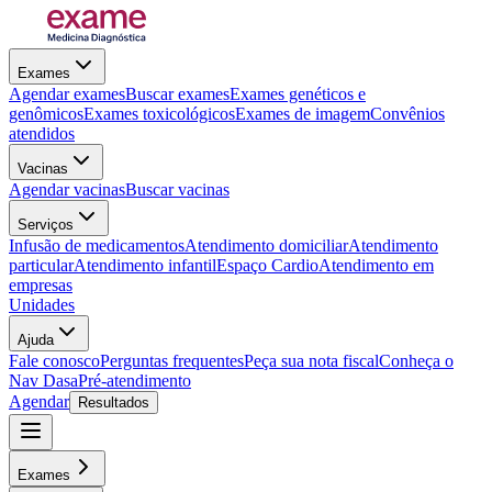
Exames
Agendar exames
Buscar exames
Exames genéticos e
genômicos
Exames toxicológicos
Exames de imagem
Convênios
atendidos
Vacinas
Agendar vacinas
Buscar vacinas
Serviços
Infusão de medicamentos
Atendimento domiciliar
Atendimento
particular
Atendimento infantil
Espaço Cardio
Atendimento em
empresas
Unidades
Ajuda
Fale conosco
Perguntas frequentes
Peça sua nota fiscal
Conheça o
Nav Dasa
Pré-atendimento
Agendar
Resultados
Exames