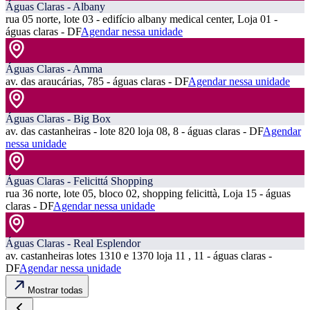
Águas Claras - Albany
rua 05 norte, lote 03 - edifício albany medical center, Loja 01 -
águas claras - DF
Agendar nessa unidade
Águas Claras - Amma
av. das araucárias, 785 - águas claras - DF
Agendar nessa unidade
Águas Claras - Big Box
av. das castanheiras - lote 820 loja 08, 8 - águas claras - DF
Agendar
nessa unidade
Águas Claras - Felicittá Shopping
rua 36 norte, lote 05, bloco 02, shopping felicittà, Loja 15 - águas
claras - DF
Agendar nessa unidade
Águas Claras - Real Esplendor
av. castanheiras lotes 1310 e 1370 loja 11 , 11 - águas claras -
DF
Agendar nessa unidade
Mostrar todas