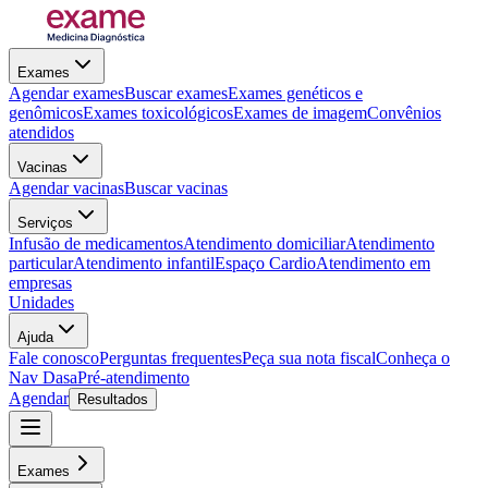
Exames
Agendar exames
Buscar exames
Exames genéticos e
genômicos
Exames toxicológicos
Exames de imagem
Convênios
atendidos
Vacinas
Agendar vacinas
Buscar vacinas
Serviços
Infusão de medicamentos
Atendimento domiciliar
Atendimento
particular
Atendimento infantil
Espaço Cardio
Atendimento em
empresas
Unidades
Ajuda
Fale conosco
Perguntas frequentes
Peça sua nota fiscal
Conheça o
Nav Dasa
Pré-atendimento
Agendar
Resultados
Exames