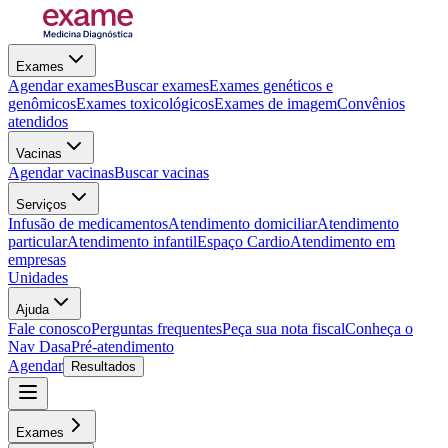
Exames
Agendar exames
Buscar exames
Exames genéticos e
genômicos
Exames toxicológicos
Exames de imagem
Convênios
atendidos
Vacinas
Agendar vacinas
Buscar vacinas
Serviços
Infusão de medicamentos
Atendimento domiciliar
Atendimento
particular
Atendimento infantil
Espaço Cardio
Atendimento em
empresas
Unidades
Ajuda
Fale conosco
Perguntas frequentes
Peça sua nota fiscal
Conheça o
Nav Dasa
Pré-atendimento
Agendar
Resultados
Exames