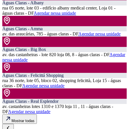
Águas Claras - Albany
rua 05 norte, lote 03 - edifício albany medical center, Loja 01 -
águas claras - DF
Agendar nessa unidade
Águas Claras - Amma
av. das araucárias, 785 - águas claras - DF
Agendar nessa unidade
Águas Claras - Big Box
av. das castanheiras - lote 820 loja 08, 8 - águas claras - DF
Agendar
nessa unidade
Águas Claras - Felicittá Shopping
rua 36 norte, lote 05, bloco 02, shopping felicittà, Loja 15 - águas
claras - DF
Agendar nessa unidade
Águas Claras - Real Esplendor
av. castanheiras lotes 1310 e 1370 loja 11 , 11 - águas claras -
DF
Agendar nessa unidade
Mostrar todas