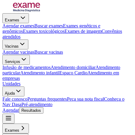
Exames
Agendar exames
Buscar exames
Exames genéticos e
genômicos
Exames toxicológicos
Exames de imagem
Convênios
atendidos
Vacinas
Agendar vacinas
Buscar vacinas
Serviços
Infusão de medicamentos
Atendimento domiciliar
Atendimento
particular
Atendimento infantil
Espaço Cardio
Atendimento em
empresas
Unidades
Ajuda
Fale conosco
Perguntas frequentes
Peça sua nota fiscal
Conheça o
Nav Dasa
Pré-atendimento
Agendar
Resultados
Exames