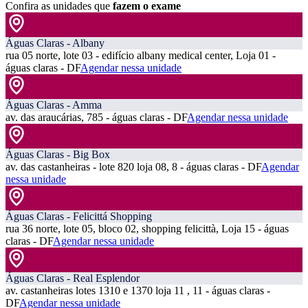
Confira as unidades que
fazem o exame
Águas Claras - Albany
rua 05 norte, lote 03 - edifício albany medical center, Loja 01 -
águas claras - DF
Agendar nessa unidade
Águas Claras - Amma
av. das araucárias, 785 - águas claras - DF
Agendar nessa unidade
Águas Claras - Big Box
av. das castanheiras - lote 820 loja 08, 8 - águas claras - DF
Agendar
nessa unidade
Águas Claras - Felicittá Shopping
rua 36 norte, lote 05, bloco 02, shopping felicittà, Loja 15 - águas
claras - DF
Agendar nessa unidade
Águas Claras - Real Esplendor
av. castanheiras lotes 1310 e 1370 loja 11 , 11 - águas claras -
DF
Agendar nessa unidade