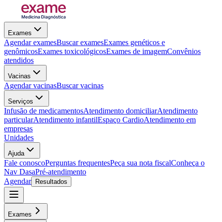
Exames
Agendar exames
Buscar exames
Exames genéticos e
genômicos
Exames toxicológicos
Exames de imagem
Convênios
atendidos
Vacinas
Agendar vacinas
Buscar vacinas
Serviços
Infusão de medicamentos
Atendimento domiciliar
Atendimento
particular
Atendimento infantil
Espaço Cardio
Atendimento em
empresas
Unidades
Ajuda
Fale conosco
Perguntas frequentes
Peça sua nota fiscal
Conheça o
Nav Dasa
Pré-atendimento
Agendar
Resultados
Exames