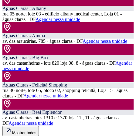
Águas Claras - Albany
rua 05 norte, lote 03 - edifício albany medical center, Loja 01 -
águas claras - DF
Agendar nessa unidade
Águas Claras - Amma
av. das araucárias, 785 - águas claras - DF
Agendar nessa unidade
Águas Claras - Big Box
av. das castanheiras - lote 820 loja 08, 8 - águas claras - DF
Agendar
nessa unidade
Águas Claras - Felicittá Shopping
rua 36 norte, lote 05, bloco 02, shopping felicittà, Loja 15 - águas
claras - DF
Agendar nessa unidade
Águas Claras - Real Esplendor
av. castanheiras lotes 1310 e 1370 loja 11 , 11 - águas claras -
DF
Agendar nessa unidade
Mostrar todas