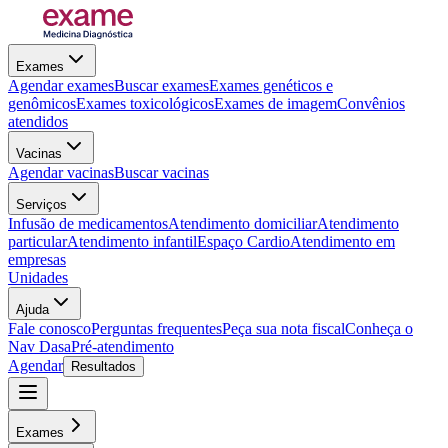
Exames
Agendar exames
Buscar exames
Exames genéticos e
genômicos
Exames toxicológicos
Exames de imagem
Convênios
atendidos
Vacinas
Agendar vacinas
Buscar vacinas
Serviços
Infusão de medicamentos
Atendimento domiciliar
Atendimento
particular
Atendimento infantil
Espaço Cardio
Atendimento em
empresas
Unidades
Ajuda
Fale conosco
Perguntas frequentes
Peça sua nota fiscal
Conheça o
Nav Dasa
Pré-atendimento
Agendar
Resultados
Exames