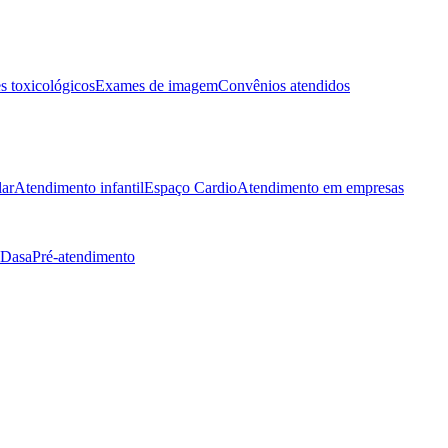
 toxicológicos
Exames de imagem
Convênios atendidos
lar
Atendimento infantil
Espaço Cardio
Atendimento em empresas
 Dasa
Pré-atendimento