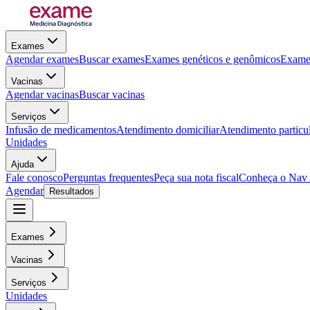
Exames
Agendar exames
Buscar exames
Exames genéticos e genômicos
Exames
Vacinas
Agendar vacinas
Buscar vacinas
Serviços
Infusão de medicamentos
Atendimento domiciliar
Atendimento particu
Unidades
Ajuda
Fale conosco
Perguntas frequentes
Peça sua nota fiscal
Conheça o Nav
Agendar
Resultados
Exames
Vacinas
Serviços
Unidades