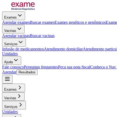
Exames
Agendar exames
Buscar exames
Exames genéticos e genômicos
Exames
Vacinas
Agendar vacinas
Buscar vacinas
Serviços
Infusão de medicamentos
Atendimento domiciliar
Atendimento particu
Unidades
Ajuda
Fale conosco
Perguntas frequentes
Peça sua nota fiscal
Conheça o Nav
Agendar
Resultados
Exames
Vacinas
Serviços
Unidades