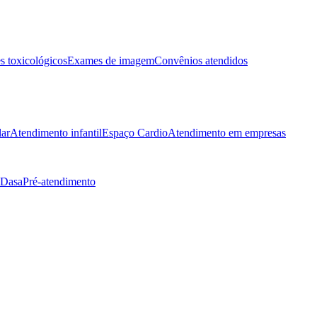
 toxicológicos
Exames de imagem
Convênios atendidos
lar
Atendimento infantil
Espaço Cardio
Atendimento em empresas
 Dasa
Pré-atendimento