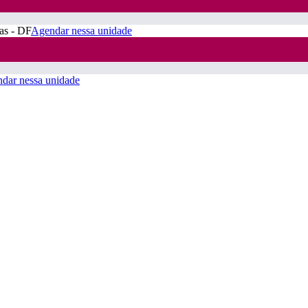
ras - DF
Agendar nessa unidade
dar nessa unidade