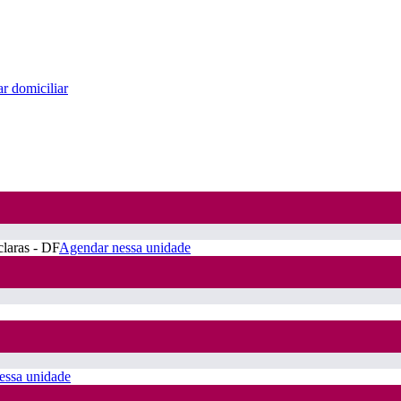
r domiciliar
claras - DF
Agendar nessa unidade
essa unidade