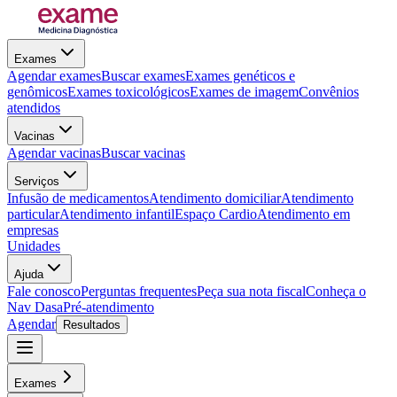
Exames
Agendar exames
Buscar exames
Exames genéticos e
genômicos
Exames toxicológicos
Exames de imagem
Convênios
atendidos
Vacinas
Agendar vacinas
Buscar vacinas
Serviços
Infusão de medicamentos
Atendimento domiciliar
Atendimento
particular
Atendimento infantil
Espaço Cardio
Atendimento em
empresas
Unidades
Ajuda
Fale conosco
Perguntas frequentes
Peça sua nota fiscal
Conheça o
Nav Dasa
Pré-atendimento
Agendar
Resultados
Exames