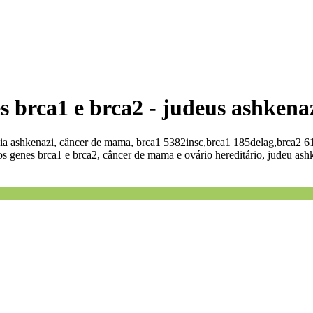
s brca1 e brca2 - judeus ashkena
ia ashkenazi, câncer de mama, brca1 5382insc,brca1 185delag,brca2 61
s genes brca1 e brca2, câncer de mama e ovário hereditário, judeu ashk