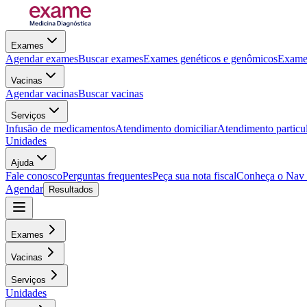
Exames
Agendar exames
Buscar exames
Exames genéticos e genômicos
Exames
Vacinas
Agendar vacinas
Buscar vacinas
Serviços
Infusão de medicamentos
Atendimento domiciliar
Atendimento particu
Unidades
Ajuda
Fale conosco
Perguntas frequentes
Peça sua nota fiscal
Conheça o Nav
Agendar
Resultados
Exames
Vacinas
Serviços
Unidades