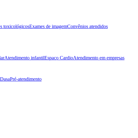
 toxicológicos
Exames de imagem
Convênios atendidos
lar
Atendimento infantil
Espaço Cardio
Atendimento em empresas
 Dasa
Pré-atendimento