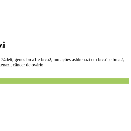
zi
74delt, genes brca1 e brca2, mutações ashkenazi em brca1 e brca2,
enazi, câncer de ovário