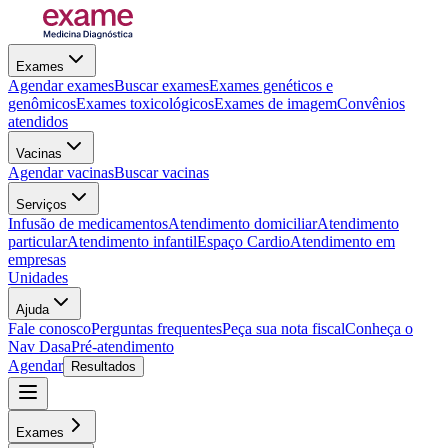
Exames
Agendar exames
Buscar exames
Exames genéticos e
genômicos
Exames toxicológicos
Exames de imagem
Convênios
atendidos
Vacinas
Agendar vacinas
Buscar vacinas
Serviços
Infusão de medicamentos
Atendimento domiciliar
Atendimento
particular
Atendimento infantil
Espaço Cardio
Atendimento em
empresas
Unidades
Ajuda
Fale conosco
Perguntas frequentes
Peça sua nota fiscal
Conheça o
Nav Dasa
Pré-atendimento
Agendar
Resultados
Exames