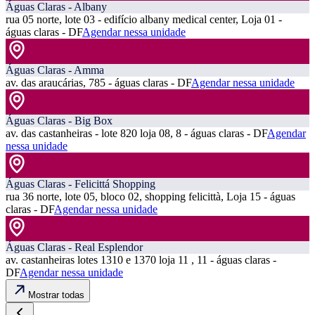
Águas Claras - Albany
rua 05 norte, lote 03 - edifício albany medical center, Loja 01 -
águas claras - DF
Agendar nessa unidade
Águas Claras - Amma
av. das araucárias, 785 - águas claras - DF
Agendar nessa unidade
Águas Claras - Big Box
av. das castanheiras - lote 820 loja 08, 8 - águas claras - DF
Agendar
nessa unidade
Águas Claras - Felicittá Shopping
rua 36 norte, lote 05, bloco 02, shopping felicittà, Loja 15 - águas
claras - DF
Agendar nessa unidade
Águas Claras - Real Esplendor
av. castanheiras lotes 1310 e 1370 loja 11 , 11 - águas claras -
DF
Agendar nessa unidade
Mostrar todas