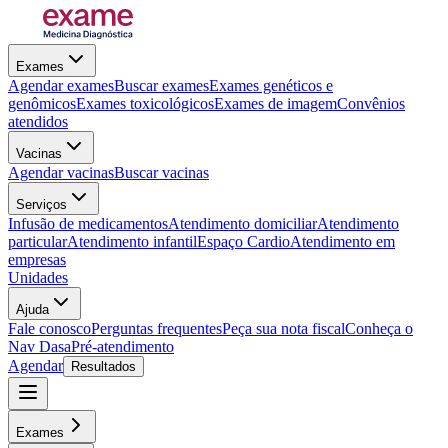
Exames
Agendar exames
Buscar exames
Exames genéticos e
genômicos
Exames toxicológicos
Exames de imagem
Convênios
atendidos
Vacinas
Agendar vacinas
Buscar vacinas
Serviços
Infusão de medicamentos
Atendimento domiciliar
Atendimento
particular
Atendimento infantil
Espaço Cardio
Atendimento em
empresas
Unidades
Ajuda
Fale conosco
Perguntas frequentes
Peça sua nota fiscal
Conheça o
Nav Dasa
Pré-atendimento
Agendar
Resultados
Exames