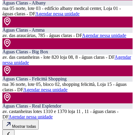
Águas Claras - Albany
rua 05 norte, lote 03 - edifício albany medical center, Loja 01 -
águas claras - DF
Agendar nessa unidade
Águas Claras - Amma
av. das araucárias, 785 - águas claras - DF
Agendar nessa unidade
Águas Claras - Big Box
av. das castanheiras - lote 820 loja 08, 8 - águas claras - DF
Agendar
nessa unidade
Águas Claras - Felicittá Shopping
rua 36 norte, lote 05, bloco 02, shopping felicittà, Loja 15 - águas
claras - DF
Agendar nessa unidade
Águas Claras - Real Esplendor
av. castanheiras lotes 1310 e 1370 loja 11 , 11 - águas claras -
DF
Agendar nessa unidade
Mostrar todas