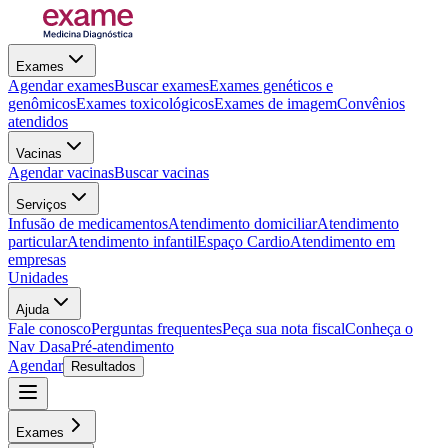
Exames
Agendar exames
Buscar exames
Exames genéticos e
genômicos
Exames toxicológicos
Exames de imagem
Convênios
atendidos
Vacinas
Agendar vacinas
Buscar vacinas
Serviços
Infusão de medicamentos
Atendimento domiciliar
Atendimento
particular
Atendimento infantil
Espaço Cardio
Atendimento em
empresas
Unidades
Ajuda
Fale conosco
Perguntas frequentes
Peça sua nota fiscal
Conheça o
Nav Dasa
Pré-atendimento
Agendar
Resultados
Exames