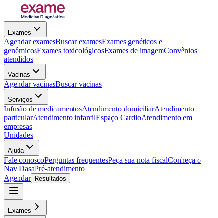
Exames
Agendar exames
Buscar exames
Exames genéticos e
genômicos
Exames toxicológicos
Exames de imagem
Convênios
atendidos
Vacinas
Agendar vacinas
Buscar vacinas
Serviços
Infusão de medicamentos
Atendimento domiciliar
Atendimento
particular
Atendimento infantil
Espaço Cardio
Atendimento em
empresas
Unidades
Ajuda
Fale conosco
Perguntas frequentes
Peça sua nota fiscal
Conheça o
Nav Dasa
Pré-atendimento
Agendar
Resultados
Exames