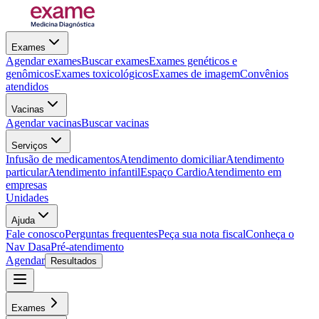
Exames
Agendar exames
Buscar exames
Exames genéticos e
genômicos
Exames toxicológicos
Exames de imagem
Convênios
atendidos
Vacinas
Agendar vacinas
Buscar vacinas
Serviços
Infusão de medicamentos
Atendimento domiciliar
Atendimento
particular
Atendimento infantil
Espaço Cardio
Atendimento em
empresas
Unidades
Ajuda
Fale conosco
Perguntas frequentes
Peça sua nota fiscal
Conheça o
Nav Dasa
Pré-atendimento
Agendar
Resultados
Exames