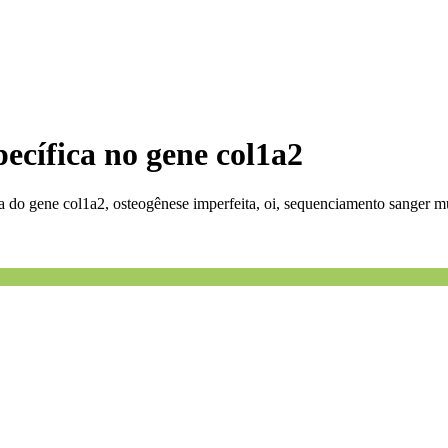
pecífica no gene col1a2
do gene col1a2, osteogênese imperfeita, oi, sequenciamento sanger mut