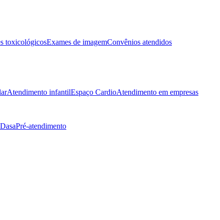
 toxicológicos
Exames de imagem
Convênios atendidos
lar
Atendimento infantil
Espaço Cardio
Atendimento em empresas
 Dasa
Pré-atendimento