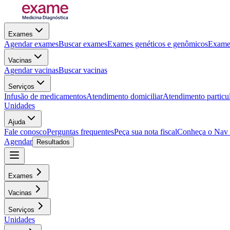
Exames
Agendar exames
Buscar exames
Exames genéticos e genômicos
Exames
Vacinas
Agendar vacinas
Buscar vacinas
Serviços
Infusão de medicamentos
Atendimento domiciliar
Atendimento particu
Unidades
Ajuda
Fale conosco
Perguntas frequentes
Peça sua nota fiscal
Conheça o Nav
Agendar
Resultados
Exames
Vacinas
Serviços
Unidades