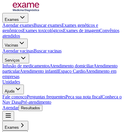
Exames
Agendar exames
Buscar exames
Exames genéticos e
genômicos
Exames toxicológicos
Exames de imagem
Convênios
atendidos
Vacinas
Agendar vacinas
Buscar vacinas
Serviços
Infusão de medicamentos
Atendimento domiciliar
Atendimento
particular
Atendimento infantil
Espaço Cardio
Atendimento em
empresas
Unidades
Ajuda
Fale conosco
Perguntas frequentes
Peça sua nota fiscal
Conheça o
Nav Dasa
Pré-atendimento
Agendar
Resultados
Exames