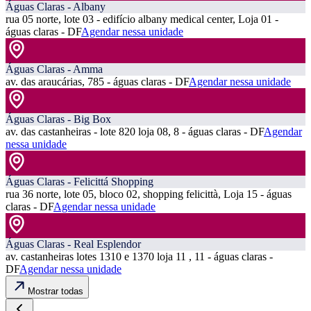
Águas Claras - Albany
rua 05 norte, lote 03 - edifício albany medical center, Loja 01 -
águas claras - DF
Agendar nessa unidade
Águas Claras - Amma
av. das araucárias, 785 - águas claras - DF
Agendar nessa unidade
Águas Claras - Big Box
av. das castanheiras - lote 820 loja 08, 8 - águas claras - DF
Agendar
nessa unidade
Águas Claras - Felicittá Shopping
rua 36 norte, lote 05, bloco 02, shopping felicittà, Loja 15 - águas
claras - DF
Agendar nessa unidade
Águas Claras - Real Esplendor
av. castanheiras lotes 1310 e 1370 loja 11 , 11 - águas claras -
DF
Agendar nessa unidade
Mostrar todas