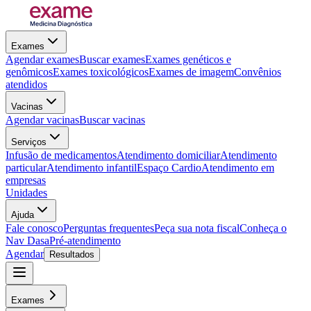
Exames
Agendar exames
Buscar exames
Exames genéticos e
genômicos
Exames toxicológicos
Exames de imagem
Convênios
atendidos
Vacinas
Agendar vacinas
Buscar vacinas
Serviços
Infusão de medicamentos
Atendimento domiciliar
Atendimento
particular
Atendimento infantil
Espaço Cardio
Atendimento em
empresas
Unidades
Ajuda
Fale conosco
Perguntas frequentes
Peça sua nota fiscal
Conheça o
Nav Dasa
Pré-atendimento
Agendar
Resultados
Exames