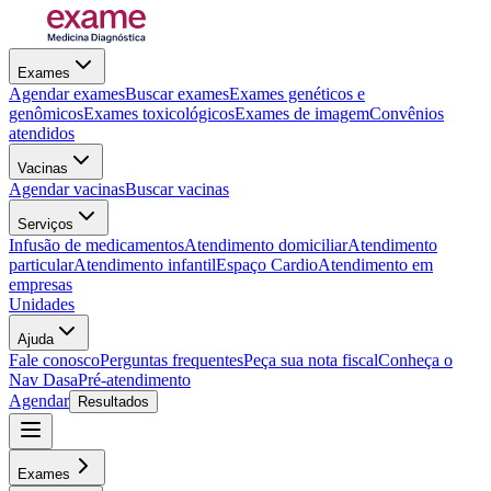
Exames
Agendar exames
Buscar exames
Exames genéticos e
genômicos
Exames toxicológicos
Exames de imagem
Convênios
atendidos
Vacinas
Agendar vacinas
Buscar vacinas
Serviços
Infusão de medicamentos
Atendimento domiciliar
Atendimento
particular
Atendimento infantil
Espaço Cardio
Atendimento em
empresas
Unidades
Ajuda
Fale conosco
Perguntas frequentes
Peça sua nota fiscal
Conheça o
Nav Dasa
Pré-atendimento
Agendar
Resultados
Exames