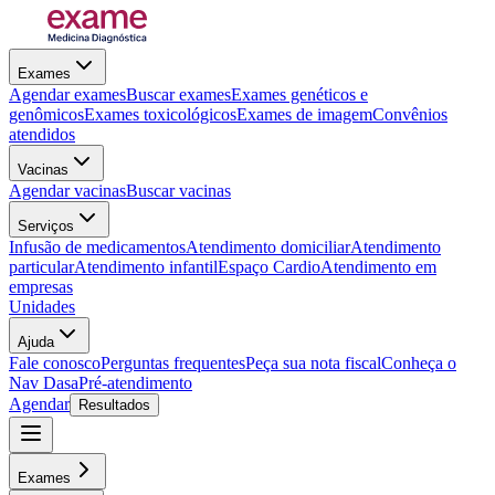
Exames
Agendar exames
Buscar exames
Exames genéticos e
genômicos
Exames toxicológicos
Exames de imagem
Convênios
atendidos
Vacinas
Agendar vacinas
Buscar vacinas
Serviços
Infusão de medicamentos
Atendimento domiciliar
Atendimento
particular
Atendimento infantil
Espaço Cardio
Atendimento em
empresas
Unidades
Ajuda
Fale conosco
Perguntas frequentes
Peça sua nota fiscal
Conheça o
Nav Dasa
Pré-atendimento
Agendar
Resultados
Exames