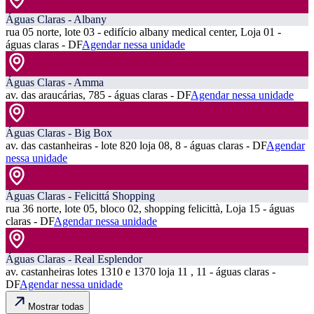
Águas Claras - Albany
rua 05 norte, lote 03 - edifício albany medical center, Loja 01 -
águas claras - DF
Agendar nessa unidade
Águas Claras - Amma
av. das araucárias, 785 - águas claras - DF
Agendar nessa unidade
Águas Claras - Big Box
av. das castanheiras - lote 820 loja 08, 8 - águas claras - DF
Agendar
nessa unidade
Águas Claras - Felicittá Shopping
rua 36 norte, lote 05, bloco 02, shopping felicittà, Loja 15 - águas
claras - DF
Agendar nessa unidade
Águas Claras - Real Esplendor
av. castanheiras lotes 1310 e 1370 loja 11 , 11 - águas claras -
DF
Agendar nessa unidade
Mostrar todas