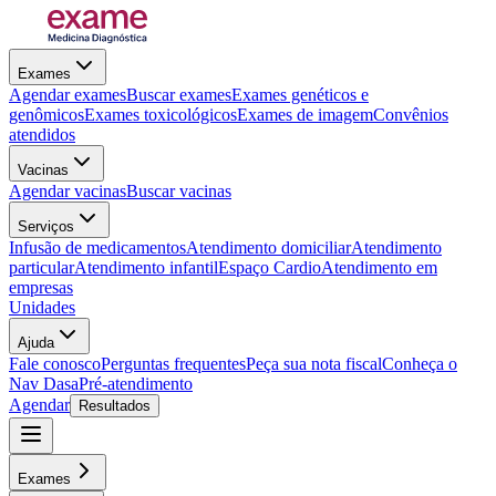
Exames
Agendar exames
Buscar exames
Exames genéticos e
genômicos
Exames toxicológicos
Exames de imagem
Convênios
atendidos
Vacinas
Agendar vacinas
Buscar vacinas
Serviços
Infusão de medicamentos
Atendimento domiciliar
Atendimento
particular
Atendimento infantil
Espaço Cardio
Atendimento em
empresas
Unidades
Ajuda
Fale conosco
Perguntas frequentes
Peça sua nota fiscal
Conheça o
Nav Dasa
Pré-atendimento
Agendar
Resultados
Exames