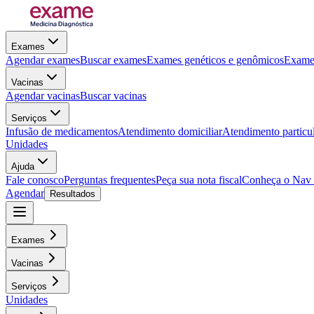
Exames
Agendar exames
Buscar exames
Exames genéticos e genômicos
Exames
Vacinas
Agendar vacinas
Buscar vacinas
Serviços
Infusão de medicamentos
Atendimento domiciliar
Atendimento particu
Unidades
Ajuda
Fale conosco
Perguntas frequentes
Peça sua nota fiscal
Conheça o Nav
Agendar
Resultados
Exames
Vacinas
Serviços
Unidades