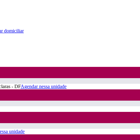
r domiciliar
claras - DF
Agendar nessa unidade
essa unidade