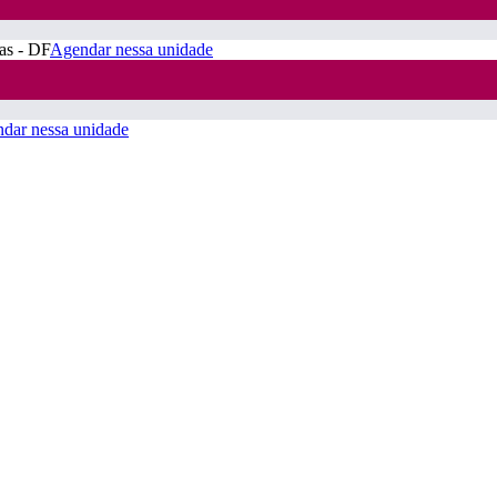
ras - DF
Agendar nessa unidade
dar nessa unidade