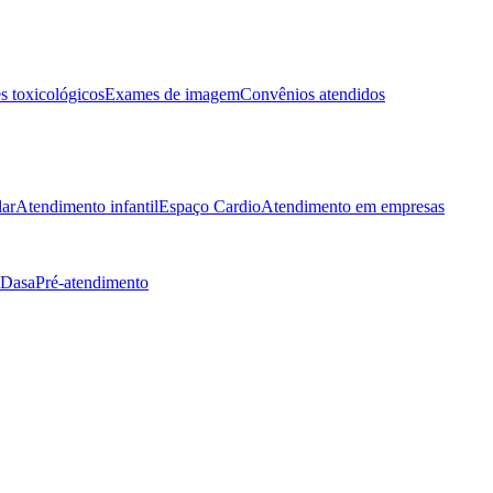
 toxicológicos
Exames de imagem
Convênios atendidos
lar
Atendimento infantil
Espaço Cardio
Atendimento em empresas
 Dasa
Pré-atendimento