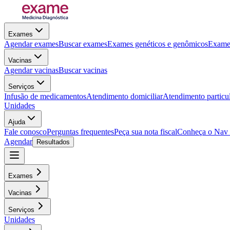
Exames
Agendar exames
Buscar exames
Exames genéticos e genômicos
Exames
Vacinas
Agendar vacinas
Buscar vacinas
Serviços
Infusão de medicamentos
Atendimento domiciliar
Atendimento particu
Unidades
Ajuda
Fale conosco
Perguntas frequentes
Peça sua nota fiscal
Conheça o Nav
Agendar
Resultados
Exames
Vacinas
Serviços
Unidades