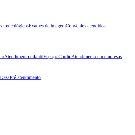
 toxicológicos
Exames de imagem
Convênios atendidos
lar
Atendimento infantil
Espaço Cardio
Atendimento em empresas
 Dasa
Pré-atendimento