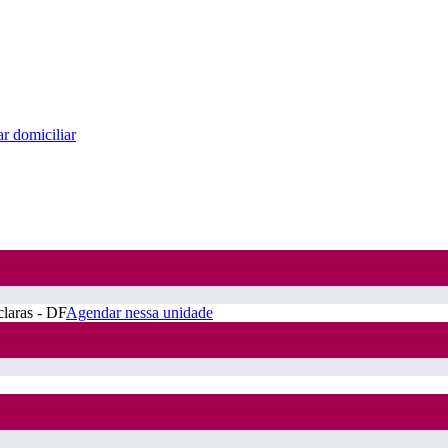
r domiciliar
claras - DF
Agendar nessa unidade