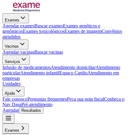
Exames
Agendar exames
Buscar exames
Exames genéticos e
genômicos
Exames toxicológicos
Exames de imagem
Convênios
atendidos
Vacinas
Agendar vacinas
Buscar vacinas
Serviços
Infusão de medicamentos
Atendimento domiciliar
Atendimento
particular
Atendimento infantil
Espaço Cardio
Atendimento em
empresas
Unidades
Ajuda
Fale conosco
Perguntas frequentes
Peça sua nota fiscal
Conheça o
Nav Dasa
Pré-atendimento
Agendar
Resultados
Exames