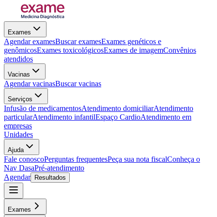
Exames
Agendar exames
Buscar exames
Exames genéticos e
genômicos
Exames toxicológicos
Exames de imagem
Convênios
atendidos
Vacinas
Agendar vacinas
Buscar vacinas
Serviços
Infusão de medicamentos
Atendimento domiciliar
Atendimento
particular
Atendimento infantil
Espaço Cardio
Atendimento em
empresas
Unidades
Ajuda
Fale conosco
Perguntas frequentes
Peça sua nota fiscal
Conheça o
Nav Dasa
Pré-atendimento
Agendar
Resultados
Exames