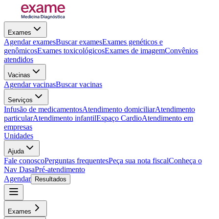
Exames
Agendar exames
Buscar exames
Exames genéticos e
genômicos
Exames toxicológicos
Exames de imagem
Convênios
atendidos
Vacinas
Agendar vacinas
Buscar vacinas
Serviços
Infusão de medicamentos
Atendimento domiciliar
Atendimento
particular
Atendimento infantil
Espaço Cardio
Atendimento em
empresas
Unidades
Ajuda
Fale conosco
Perguntas frequentes
Peça sua nota fiscal
Conheça o
Nav Dasa
Pré-atendimento
Agendar
Resultados
Exames