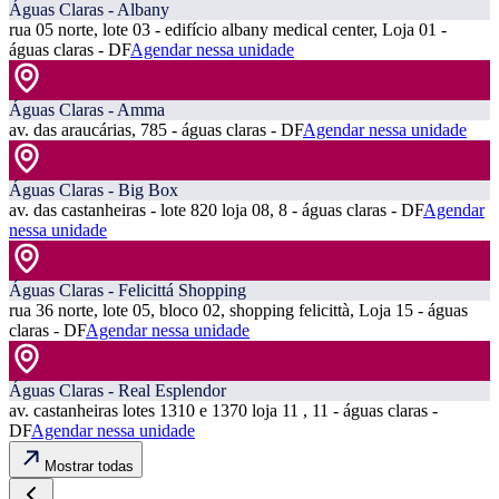
Águas Claras - Albany
rua 05 norte, lote 03 - edifício albany medical center, Loja 01 -
águas claras - DF
Agendar nessa unidade
Águas Claras - Amma
av. das araucárias, 785 - águas claras - DF
Agendar nessa unidade
Águas Claras - Big Box
av. das castanheiras - lote 820 loja 08, 8 - águas claras - DF
Agendar
nessa unidade
Águas Claras - Felicittá Shopping
rua 36 norte, lote 05, bloco 02, shopping felicittà, Loja 15 - águas
claras - DF
Agendar nessa unidade
Águas Claras - Real Esplendor
av. castanheiras lotes 1310 e 1370 loja 11 , 11 - águas claras -
DF
Agendar nessa unidade
Mostrar todas