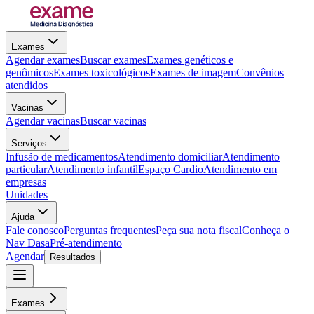
Exames
Agendar exames
Buscar exames
Exames genéticos e
genômicos
Exames toxicológicos
Exames de imagem
Convênios
atendidos
Vacinas
Agendar vacinas
Buscar vacinas
Serviços
Infusão de medicamentos
Atendimento domiciliar
Atendimento
particular
Atendimento infantil
Espaço Cardio
Atendimento em
empresas
Unidades
Ajuda
Fale conosco
Perguntas frequentes
Peça sua nota fiscal
Conheça o
Nav Dasa
Pré-atendimento
Agendar
Resultados
Exames