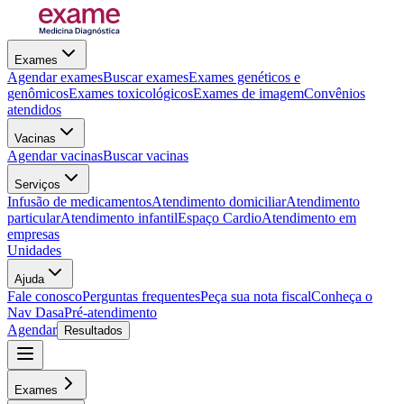
Exames
Agendar exames
Buscar exames
Exames genéticos e
genômicos
Exames toxicológicos
Exames de imagem
Convênios
atendidos
Vacinas
Agendar vacinas
Buscar vacinas
Serviços
Infusão de medicamentos
Atendimento domiciliar
Atendimento
particular
Atendimento infantil
Espaço Cardio
Atendimento em
empresas
Unidades
Ajuda
Fale conosco
Perguntas frequentes
Peça sua nota fiscal
Conheça o
Nav Dasa
Pré-atendimento
Agendar
Resultados
Exames