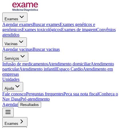
Exames
Agendar exames
Buscar exames
Exames genéticos e
genômicos
Exames toxicológicos
Exames de imagem
Convênios
atendidos
Vacinas
Agendar vacinas
Buscar vacinas
Serviços
Infusão de medicamentos
Atendimento domiciliar
Atendimento
particular
Atendimento infantil
Espaço Cardio
Atendimento em
empresas
Unidades
Ajuda
Fale conosco
Perguntas frequentes
Peça sua nota fiscal
Conheça o
Nav Dasa
Pré-atendimento
Agendar
Resultados
Exames