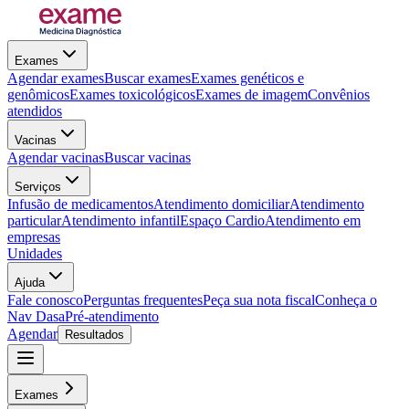
Exames
Agendar exames
Buscar exames
Exames genéticos e
genômicos
Exames toxicológicos
Exames de imagem
Convênios
atendidos
Vacinas
Agendar vacinas
Buscar vacinas
Serviços
Infusão de medicamentos
Atendimento domiciliar
Atendimento
particular
Atendimento infantil
Espaço Cardio
Atendimento em
empresas
Unidades
Ajuda
Fale conosco
Perguntas frequentes
Peça sua nota fiscal
Conheça o
Nav Dasa
Pré-atendimento
Agendar
Resultados
Exames