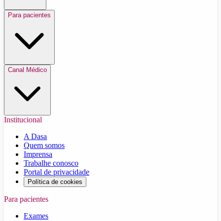
Para pacientes
Canal Médico
Institucional
A Dasa
Quem somos
Imprensa
Trabalhe conosco
Portal de privacidade
Política de cookies
Para pacientes
Exames