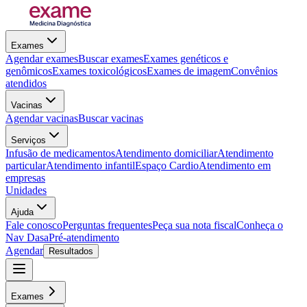
Exames
Agendar exames
Buscar exames
Exames genéticos e
genômicos
Exames toxicológicos
Exames de imagem
Convênios
atendidos
Vacinas
Agendar vacinas
Buscar vacinas
Serviços
Infusão de medicamentos
Atendimento domiciliar
Atendimento
particular
Atendimento infantil
Espaço Cardio
Atendimento em
empresas
Unidades
Ajuda
Fale conosco
Perguntas frequentes
Peça sua nota fiscal
Conheça o
Nav Dasa
Pré-atendimento
Agendar
Resultados
Exames