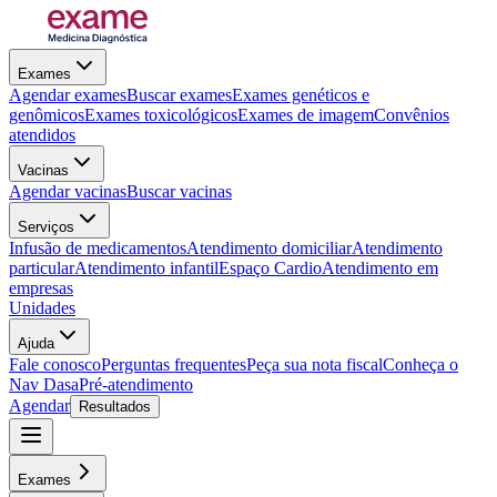
Exames
Agendar exames
Buscar exames
Exames genéticos e
genômicos
Exames toxicológicos
Exames de imagem
Convênios
atendidos
Vacinas
Agendar vacinas
Buscar vacinas
Serviços
Infusão de medicamentos
Atendimento domiciliar
Atendimento
particular
Atendimento infantil
Espaço Cardio
Atendimento em
empresas
Unidades
Ajuda
Fale conosco
Perguntas frequentes
Peça sua nota fiscal
Conheça o
Nav Dasa
Pré-atendimento
Agendar
Resultados
Exames