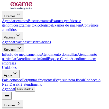
Exames
Agendar exames
Buscar exames
Exames genéticos e
genômicos
Exames toxicológicos
Exames de imagem
Convênios
atendidos
Vacinas
Agendar vacinas
Buscar vacinas
Serviços
Infusão de medicamentos
Atendimento domiciliar
Atendimento
particular
Atendimento infantil
Espaço Cardio
Atendimento em
empresas
Unidades
Ajuda
Fale conosco
Perguntas frequentes
Peça sua nota fiscal
Conheça o
Nav Dasa
Pré-atendimento
Agendar
Resultados
Exames