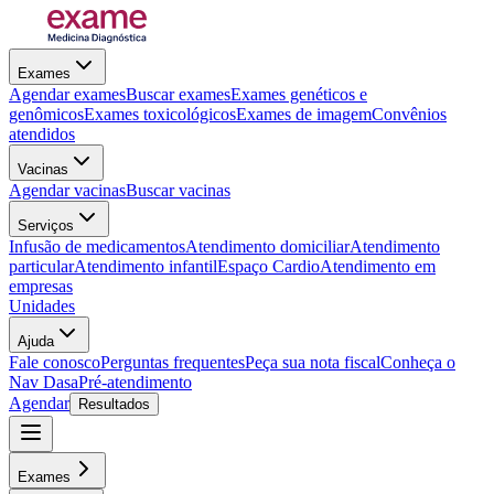
Exames
Agendar exames
Buscar exames
Exames genéticos e
genômicos
Exames toxicológicos
Exames de imagem
Convênios
atendidos
Vacinas
Agendar vacinas
Buscar vacinas
Serviços
Infusão de medicamentos
Atendimento domiciliar
Atendimento
particular
Atendimento infantil
Espaço Cardio
Atendimento em
empresas
Unidades
Ajuda
Fale conosco
Perguntas frequentes
Peça sua nota fiscal
Conheça o
Nav Dasa
Pré-atendimento
Agendar
Resultados
Exames