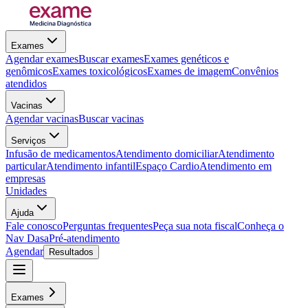
Exames
Agendar exames
Buscar exames
Exames genéticos e
genômicos
Exames toxicológicos
Exames de imagem
Convênios
atendidos
Vacinas
Agendar vacinas
Buscar vacinas
Serviços
Infusão de medicamentos
Atendimento domiciliar
Atendimento
particular
Atendimento infantil
Espaço Cardio
Atendimento em
empresas
Unidades
Ajuda
Fale conosco
Perguntas frequentes
Peça sua nota fiscal
Conheça o
Nav Dasa
Pré-atendimento
Agendar
Resultados
Exames