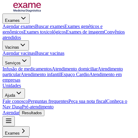
Exames
Agendar exames
Buscar exames
Exames genéticos e
genômicos
Exames toxicológicos
Exames de imagem
Convênios
atendidos
Vacinas
Agendar vacinas
Buscar vacinas
Serviços
Infusão de medicamentos
Atendimento domiciliar
Atendimento
particular
Atendimento infantil
Espaço Cardio
Atendimento em
empresas
Unidades
Ajuda
Fale conosco
Perguntas frequentes
Peça sua nota fiscal
Conheça o
Nav Dasa
Pré-atendimento
Agendar
Resultados
Exames