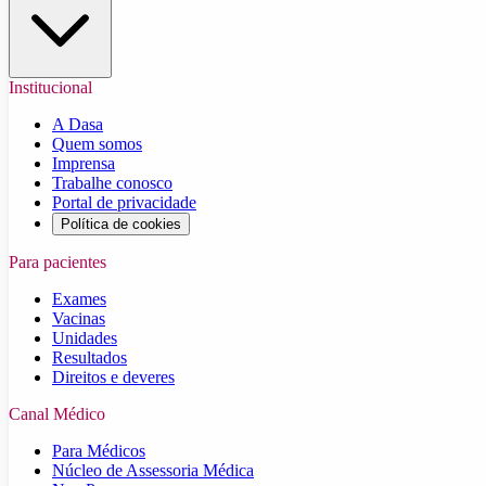
Institucional
A Dasa
Quem somos
Imprensa
Trabalhe conosco
Portal de privacidade
Política de cookies
Para pacientes
Exames
Vacinas
Unidades
Resultados
Direitos e deveres
Canal Médico
Para Médicos
Núcleo de Assessoria Médica