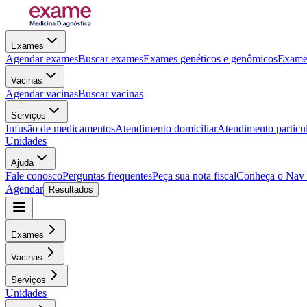
Exames
Agendar exames
Buscar exames
Exames genéticos e genômicos
Exames
Vacinas
Agendar vacinas
Buscar vacinas
Serviços
Infusão de medicamentos
Atendimento domiciliar
Atendimento particu
Unidades
Ajuda
Fale conosco
Perguntas frequentes
Peça sua nota fiscal
Conheça o Nav
Agendar
Resultados
Exames
Vacinas
Serviços
Unidades