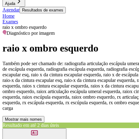
Ajuda
Agendar
Resultados de exames
Home
Exames
raio x ombro esquerdo
Diagnóstico por imagem
raio x ombro esquerdo
Também pode ser chamado de:
radiografia articulação escápula umera
de escápula esquerda, radiografia escápula esquerda, radiografia escúp
escapular esq, raio x da cintura escapular esquerda, raio x de escápul
raio-x da cintura escapular esq, raio-x da cintura escapular esquerda,
esquerda, raios x cintura escapular esquerda, raios x da cintura escapu
ombro esquerdo, raiox articulação escápula umeral esquerda, raiox cint
esquerda, raiox escúpula esquerda, raiox ombro esquerdo, rx articulaçã
esquerda, rx escápula esquerda, rx escúpula esquerda, rx ombro esq
carga
Mostrar mais nomes
Resultado em até
2 dias úteis