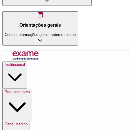
Orientações gerais
Confira informações gerais sobre o exame
Institucional
Para pacientes
Canal Médico