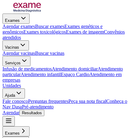
Exames
Agendar exames
Buscar exames
Exames genéticos e
genômicos
Exames toxicológicos
Exames de imagem
Convênios
atendidos
Vacinas
Agendar vacinas
Buscar vacinas
Serviços
Infusão de medicamentos
Atendimento domiciliar
Atendimento
particular
Atendimento infantil
Espaço Cardio
Atendimento em
empresas
Unidades
Ajuda
Fale conosco
Perguntas frequentes
Peça sua nota fiscal
Conheça o
Nav Dasa
Pré-atendimento
Agendar
Resultados
Exames