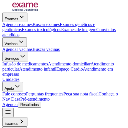
Exames
Agendar exames
Buscar exames
Exames genéticos e
genômicos
Exames toxicológicos
Exames de imagem
Convênios
atendidos
Vacinas
Agendar vacinas
Buscar vacinas
Serviços
Infusão de medicamentos
Atendimento domiciliar
Atendimento
particular
Atendimento infantil
Espaço Cardio
Atendimento em
empresas
Unidades
Ajuda
Fale conosco
Perguntas frequentes
Peça sua nota fiscal
Conheça o
Nav Dasa
Pré-atendimento
Agendar
Resultados
Exames