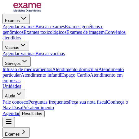
Exames
Agendar exames
Buscar exames
Exames genéticos e
genômicos
Exames toxicológicos
Exames de imagem
Convênios
atendidos
Vacinas
Agendar vacinas
Buscar vacinas
Serviços
Infusão de medicamentos
Atendimento domiciliar
Atendimento
particular
Atendimento infantil
Espaço Cardio
Atendimento em
empresas
Unidades
Ajuda
Fale conosco
Perguntas frequentes
Peça sua nota fiscal
Conheça o
Nav Dasa
Pré-atendimento
Agendar
Resultados
Exames